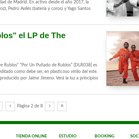
dad de Madrid. En activo desde el año 2017, la
z), Pedro Avilés (batería y coros) y Yago Santos
os" el LP de The
Rublos" “Por Un Puñado de Rublos” [DLR038] es
itado como debe ser, en plasticoso vinilo del este.
roducido por Jaime Jimeno. Verá la luz a principios
‹
›
»
Página 2 de 8
TIENDA ONLINE
ESTUDIO
BOOKING
SOC