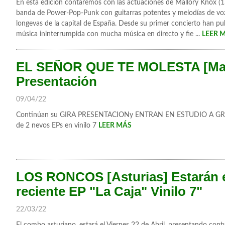
En esta edición contaremos con las actuaciones de Mallory Knox (1
banda de Power-Pop-Punk con guitarras potentes y melodías de vo
longevas de la capital de España. Desde su primer concierto han p
música ininterrumpida con mucha música en directo y fie ...
LEER 
EL SEÑOR QUE TE MOLESTA [Madr
Presentación
09/04/22
Continúan su GIRA PRESENTACIONy ENTRAN EN ESTUDIO A GR
de 2 nevos EPs en vinilo 7
LEER MÁS
LOS RONCOS [Asturias] Estarán 
reciente EP "La Caja" Vinilo 7"
22/03/22
El combo asturiano, estará el Viernes 22 de Abril, presentando cont