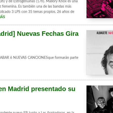
3h) y de Estrogenuinas (17h). Mallory Knox es una
z femenina. Es también una de las bandas más
ublicado 3 LPS con 35 temas propios. 26 años de
MÁS
id] Nuevas Fechas Gira
ABAR 6 NUEVAS CANCIONESque formarán parte
en Madrid presentado su
undente nuevo EP, junto a Las Aspiradoras, en la