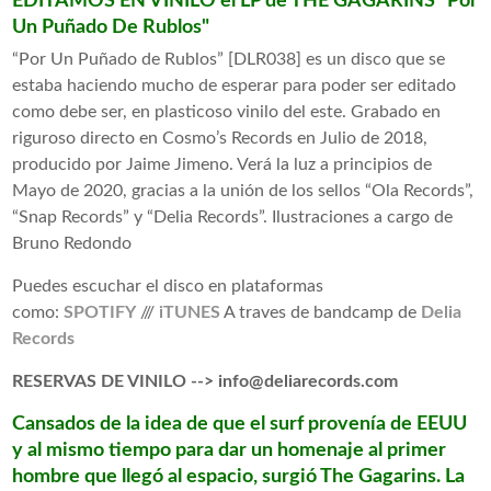
EDITAMOS EN VINILO el LP de THE GAGARINS "Por
Un Puñado De Rublos"
“Por Un Puñado de Rublos” [DLR038] es un disco que se
estaba haciendo mucho de esperar para poder ser editado
como debe ser, en plasticoso vinilo del este. Grabado en
riguroso directo en Cosmo’s Records en Julio de 2018,
producido por Jaime Jimeno. Verá la luz a principios de
Mayo de 2020, gracias a la unión de los sellos “Ola Records”,
“Snap Records” y “Delia Records”. Ilustraciones a cargo de
Bruno Redondo
Puedes escuchar el disco en plataformas
como:
SPOTIFY
///
iTUNES
A traves de bandcamp de
Delia
Records
RESERVAS DE VINILO --> info@deliarecords.com
Cansados de la idea de que el surf provenía de EEUU
y al mismo tiempo para dar un homenaje al primer
hombre que llegó al espacio, surgió The Gagarins. La