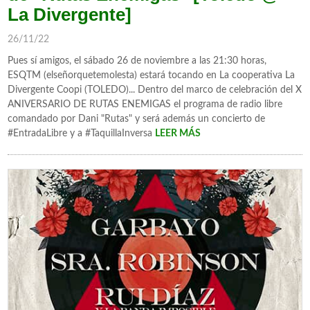
La Divergente]
26/11/22
Pues sí amigos, el sábado 26 de noviembre a las 21:30 horas,
ESQTM (elseñorquetemolesta) estará tocando en La cooperativa La
Divergente Coopi (TOLEDO)... Dentro del marco de celebración del X
ANIVERSARIO DE RUTAS ENEMIGAS el programa de radio libre
comandado por Dani "Rutas" y será además un concierto de
#EntradaLibre y a #TaquillaInversa
LEER MÁS