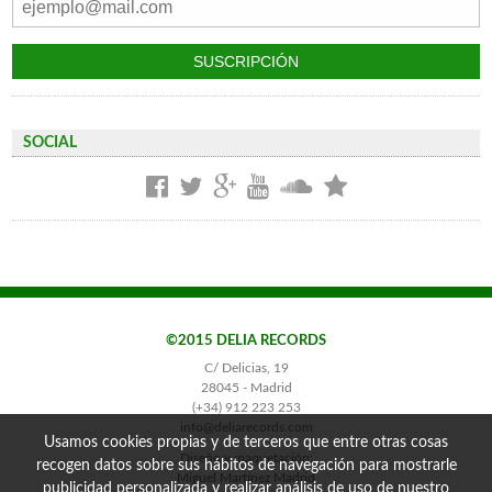
SOCIAL
©2015 DELIA RECORDS
C/ Delicias, 19
28045 - Madrid
(+34) 912 223 253
info@deliarecords.com
Usamos cookies propias y de terceros que entre otras cosas
Diseño y maquetación:
recogen datos sobre sus hábitos de navegación para mostrarle
Miguel Martínez Madrid
publicidad personalizada y realizar análisis de uso de nuestro