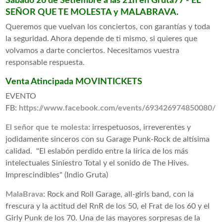
Sábado 26 de Setiembre a las 21h en
Gruta77
-
EL
SEÑOR QUE TE MOLESTA
y
MALABRAVA
.
Queremos que vuelvan los conciertos, con garantías y toda
la seguridad. Ahora depende de ti mismo, si quieres que
volvamos a darte conciertos. Necesitamos vuestra
responsable respuesta.
Venta Atincipada MOVINTICKETS
EVENTO
FB:
https://www.facebook.com/events/693426974850080/
El señor que te molesta
: irrespetuosos, irreverentes y
jodidamente sinceros con su Garage Punk-Rock de altísima
calidad. "El eslabón perdido entre la lírica de los más
intelectuales Siniestro Total y el sonido de The Hives.
Imprescindibles" (Indio Gruta)
MalaBrava
: Rock and Roll Garage, all-girls band, con la
frescura y la actitud del RnR de los 50, el Frat de los 60 y el
Girly Punk de los 70. Una de las mayores sorpresas de la