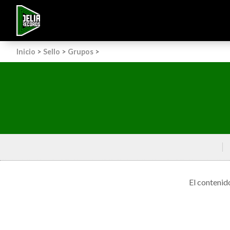
Inicio
>
Sello
>
Grupos
>
El contenid