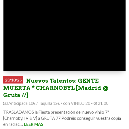
23/10/25
Nuevos Talentos: GENTE
MUERTA * CHARNOBYL [Madrid @
Gruta //]
Anticipada 10€ / Taquilla 12€ / con VINILO 20 -
21:00
TRASLADAMOS la Fiesta presentación del nuevo vinilo 7"
[Charnobyl IV & V] a GRUTA 77 Podréis conseguir vuestra copia
en radiac ...
LEER MÁS