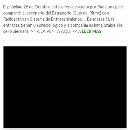
El próximo 26 de Octubre estaremos de vuelta por Badalona para
compartir el escenario del Estraperlo (Club del Ritme) con
Radioactivas y Sistema de Entretenimiento..... Bandazas!! Las
entradas tienen un precio lógico y la compañía es inmejorable. No
se lo pierdan! >> A LA VENTA AQUI << A
LEER MÁS