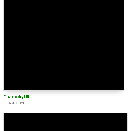
Charnobyl III
CHARNOBYL