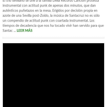
El trío sevillano se une a la familia Delia Records Canción protesta
instrumental con actitud punk de apenas dos minutos, que dan
auténticos puñetazos en la mesa. Erigidos por decisión propia en
azote de una Sevilla post-Zoido, la música de Santacruz no es sólo
un compendio de actitud punk con coartada instrumental. Los
tiempos de decadencia que nos ha tocado vivir han servido para que
Santac ...
LEER MÁS