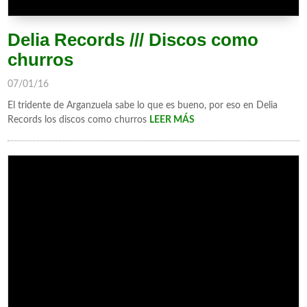
Delia Records /// Discos como
churros
07/01/16
El tridente de Arganzuela sabe lo que es bueno, por eso en Delia
Records los discos como churros
LEER MÁS