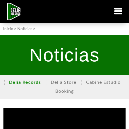
Inicio
>
Noticias
>
Noticias
Delia Records
Delia Store
Cabine Estudio
Booking