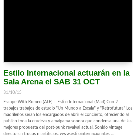
Estilo Internacional actuarán en la
Sala Arena el SAB 31 OCT
31/10/15
Escape With Romeo (ALE) + Estilo Internacional (Mad) Con 2
trabajos trabajos de estudio "Un Mundo a Escala" y "Retrofutura" Los
madrileños seran los encargados de abrir el concierto, ofreciendo al
público toda la crudeza y amalgama sonora que condensa una de las
mejores propuesta del post-punk revaival actual. Sonido vintage
directo sin trucos ni artificios. www.estilointernacional.es ...