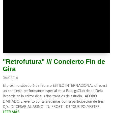
"Retrofutura" /// Concierto Fin de
Gira
06/02/16
El próximo sábado 6 de febrero ESTILO INTERNACIONAL ofrecerá
un concierto-performance especial en la BodegaClub de de Delia
Records, sello editor de sus dos trabajos de estudio. AFORO
LIMITADO El evento contará además con la participación de tres
Dj's: DJ CESAR ALIASING - DJ FROST - DJ TXUS POLYESTER.
LEER MÁS