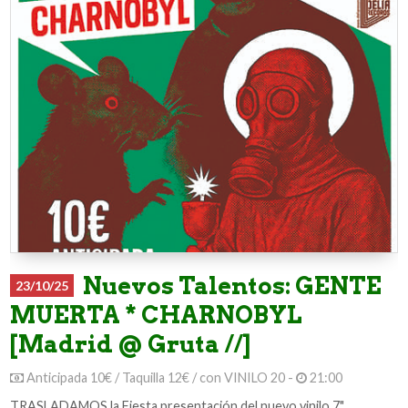
Nuevos Talentos: GENTE
23/10/25
MUERTA * CHARNOBYL
[Madrid @ Gruta //]
Anticipada 10€ / Taquilla 12€ / con VINILO 20 -
21:00
TRASLADAMOS la Fiesta presentación del nuevo vinilo 7"