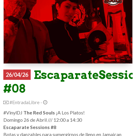
EscaparateSessi
26/04/26
#08
#EntradaLibre -
#VinylDJ
The Red Souls
¡A Los Platos!
Domingo 26 de Abril /// 12:00 a 14:30
Escaparate Sessions #8
Botas y danzables para sumergirnos de lleno en Jamaican