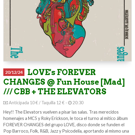
LOVE's FOREVER
20/12/24
CHANGES @ Fun House [Mad]
/// CBB + THE ELEVATORS
Anticipada 10 € / Taquilla 12 € -
20:30
Hey!! The Elevators vuelven a pisar las salas. Tras merecidos
homenajes a MC5 y Roky Erickson, le toca el turno al mítico álbum
FOREVER CHANGES del grupo LOVE, disco donde se funden el
Pop Barroco, Folk, R&B, Jazz y Psicodelia, aportando al mismo una