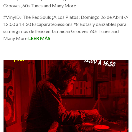
Grooves, 60s Tunes and Many More
#VinylDJ The Red Souls ¡A Los Platos! Domingo 26 de Abril ///
12:00 a 14:30 Escaparate Sessions #8 Botas y danzables para
sumergirnos de lleno en Jamaican Grooves, 60s Tunes and
Many More
LEER MÁS