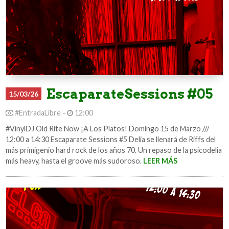
EscaparateSessions #05
15/03/26
#EntradaLibre -
12:00
#VinylDJ Old Rite Now ¡A Los Platos! Domingo 15 de Marzo ///
12:00 a 14:30 Escaparate Sessions #5 Delia se llenará de Riffs del
más primigenio hard rock de los años 70. Un repaso de la psicodelia
más heavy, hasta el groove más sudoroso.
LEER MÁS