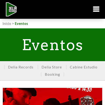
Inicio
>
Eventos
Eventos
Delia Records
Delia Store
Cabine Estudio
Booking