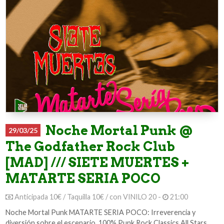
Noche Mortal Punk @
29/03/25
The Godfather Rock Club
[MAD] /// SIETE MUERTES +
MATARTE SERIA POCO
Anticipada 10€ / Taquilla 10€ / con VINILO 20 -
21:00
Noche Mortal Punk MATARTE SERIA POCO: Irreverencia y
diversión sobre el escenario. 100% Punk Rock Classics All Stars.