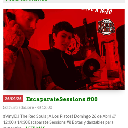
26/04/26
EscaparateSessions #08
#EntradaLibre -
12:00
#VinylDJ The Red Souls ¡A Los Platos! Domingo 26 de Abril ///
12:00 a 14:30 Escaparate Sessions #8 Botas y danzables para