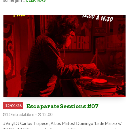
sumergirn ...
LEER MÁS
12/04/26
EscaparateSessions #07
#EntradaLibre -
12:00
#VinylDJ Carlos Trapece ¡A Los Platos! Domingo 15 de Marzo ///