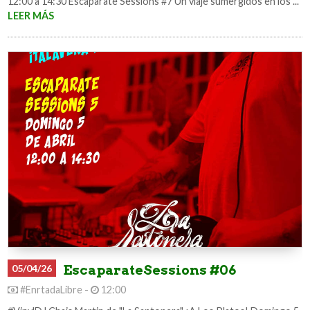
12:00 a 14:30 Escaparate Sessions #7 Un viaje sumergidos en los ...
LEER MÁS
05/04/26
EscaparateSessions #06
#EnrtadaLibre -
12:00