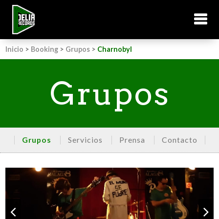
Inicio
>
Booking
>
Grupos
>
Charnobyl
Grupos
Grupos
Servicios
Prensa
Contacto