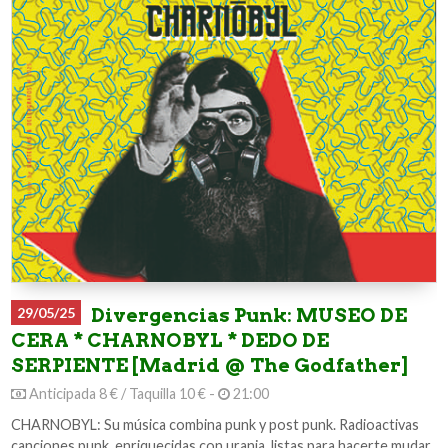
29/05/25
Divergencias Punk: MUSEO DE
CERA * CHARNOBYL * DEDO DE
SERPIENTE [Madrid @ The Godfather]
Anticipada 8 € / Taquilla 10 € -
21:00
CHARNOBYL: Su música combina punk y post punk. Radioactivas
canciones punk, enriquecidas con urania, listas para hacerte mudar