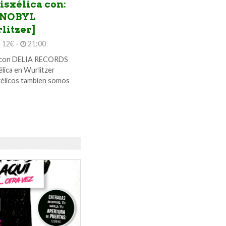
isxélica con:
RNOBYL
litzer]
a 12€ -
21:00
con DELIA RECORDS
élica en Wurlitzer
xélicos tambien somos