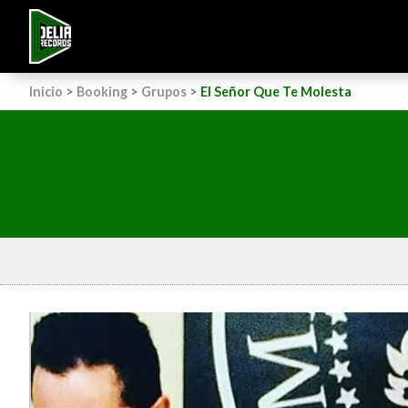
Inicio
>
Booking
>
Grupos
>
El Señor Que Te Molesta