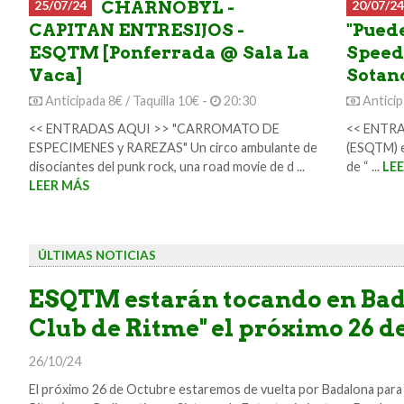
25/07/24
CHARNOBYL -
20/07/24
CAPITAN ENTRESIJOS -
"Pued
ESQTM [Ponferrada @ Sala La
Speed
Vaca]
Sotan
Anticipada 8€ / Taquilla 10€ -
20:30
Anticip
<< ENTRADAS AQUI >> "CARROMATO DE
<< ENTRAD
ESPECIMENES y RAREZAS" Un circo ambulante de
(ESQTM) e
disociantes del punk rock, una road movie de d ...
de “ ...
LE
LEER MÁS
ÚLTIMAS NOTICIAS
ESQTM estarán tocando en Ba
Club de Ritme" el próximo 26 d
26/10/24
El próximo 26 de Octubre estaremos de vuelta por Badalona para c