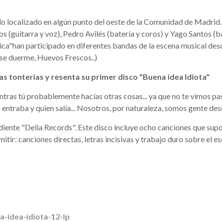
do localizado en algún punto del oeste de la Comunidad de Madrid.
 (guitarra y voz), Pedro Avilés (batería y coros) y Yago Santos (ba
ica"han participado en diferentes bandas de la escena musical des
se duerme, Huevos Frescos..)
as tonterias y resenta su primer disco "Buena idea Idiota"
as tú probablemente hacías otras cosas... ya que no te vimos pasar
 entraba y quien salía... Nosotros, por naturaleza, somos gente de
endiente "Delia Records". Este disco incluye ocho canciones que sup
tir: canciones directas, letras incisivas y trabajo duro sobre el es
-idea-idiota-12-lp