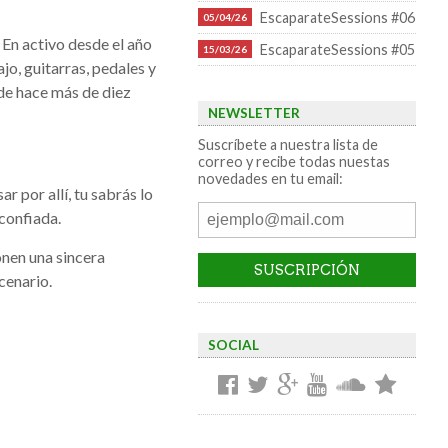
EscaparateSessions #06
05/04/26
 En activo desde el año
EscaparateSessions #05
15/03/26
jo, guitarras, pedales y
de hace más de diez
NEWSLETTER
Suscríbete a nuestra lista de
correo y recibe todas nuestas
novedades en tu email:
 por allí, tu sabrás lo
sconfiada.
onen una sincera
cenario.
SOCIAL