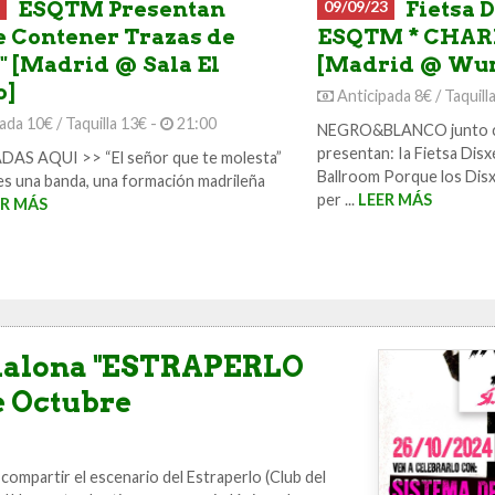
ESQTM Presentan
09/09/23
Fietsa D
e Contener Trazas de
ESQTM * CHA
" [Madrid @ Sala El
[Madrid @ Wur
o]
Anticipada 8€ / Taquill
ada 10€ / Taquilla 13€ -
21:00
NEGRO&BLANCO junto 
presentan: Ia Fietsa Disx
AS AQUI >> “El señor que te molesta”
Ballroom Porque los Dis
s una banda, una formación madrileña
per ...
LEER MÁS
ER MÁS
dalona "ESTRAPERLO
e Octubre
ompartir el escenario del Estraperlo (Club del