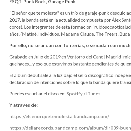
ESQT: Punk Rock, Garage Punk
"El señor que te molesta" es un trío de garaje-punk desquicia
2017, la banda está en la actualidad compuesta por Álex Santos
coros). Los integrantes de esta formacion "ruidosocaoticalud
años. (Matiné, Individuos, Madame Claude, The Treers, Buda 
Por ello, no se andan con tonterías, o se nadan con much
Grabado en Julio de 2019 en Ventorro del Cano [Madrid] mientr
que haces... y eso que estuvimos bastante pendientes de quien
El álbum debut sale a la luz bajo el sello discográfico indep
declaración de intenciones sobre lo que la banda quiere transmi
Puedes escuchar el disco en:
Spotify
/
iTunes
Y atraves de:
https://elsenorquetemolesta.bandcamp.com/
https://deliarecords.bandcamp.com/album/dlr039-buena