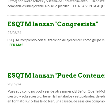
Ritme) con Radioactivas y Sistema de Entretenimiento..... Bandazas
compañía es inmejorable. No se lo pierdan! >> A LA VENTA AQU
ESQTM lanzan "Congresista"
27/06/24
ESQTM Rompiendo con su tradición de ejercercer como grupo más 
LEER MÁS
ESQTM lanzan "Puede Contener
28/05/24
Pues si, y como no podia ser de otra manera, El Señor Que Te Mole
diestro y sobrediestro, tienen la fantabulosa estupida idea, de e
en formato K7. Si has leido bien, una casete, de esas que compra