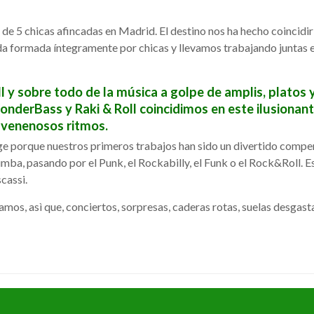
e 5 chicas afincadas en Madrid. El destino nos ha hecho coincidir
nda formada íntegramente por chicas y llevamos trabajando juntas 
 y sobre todo de la música a golpe de amplis, platos 
nderBass y Raki & Roll coincidimos en este ilusionan
y venenosos ritmos.
porque nuestros primeros trabajos han sido un divertido compe
mba, pasando por el Punk, el Rockabilly, el Funk o el Rock&Roll. E
cassi.
mos, asì que, conciertos, sorpresas, caderas rotas, suelas desgas