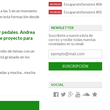
EscaparateSessions #06
05/04/26
 a las 5 en un momento
EscaparateSessions #05
15/03/26
en esta formación desde
NEWSLETTER
y pedales. Andrea
Suscríbete a nuestra lista de
te proyecto para
correo y recibe todas nuestas
novedades en tu email:
ndio de temas con un
stá grabado en los
tadas y mucha... mucha
SOCIAL