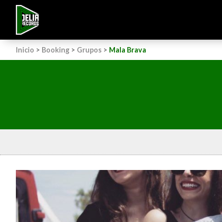
Inicio
>
Booking
>
Grupos
>
Mala Brava