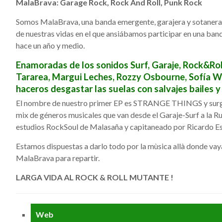
MalaBrava: Garage Rock, Rock And Roll, Punk Rock
Somos MalaBrava, una banda emergente, garajera y sotanera d
de nuestras vidas en el que ansiábamos participar en una ba
hace un año y medio.
Enamoradas de los sonidos Surf, Garaje, Rock&Roll
Tararea, Margui Leches, Rozzy Osbourne, Sofía Wo
haceros desgastar las suelas con salvajes bailes 
El nombre de nuestro primer EP es STRANGE THINGS y surge 
mix de géneros musicales que van desde el Garaje-Surf a la Ru
estudios RockSoul de Malasaña y capitaneado por Ricardo Es
Estamos dispuestas a darlo todo por la mùsica allà donde vaya
MalaBrava para repartir.
LARGA VIDA AL ROCK & ROLL MUTANTE !
Web