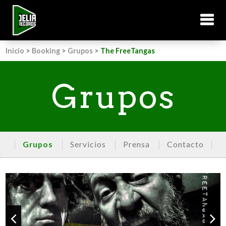
Inicio
>
Booking
>
Grupos
>
The FreeTangas
Grupos
Grupos
Servicios
Prensa
Contacto