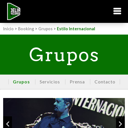
Inicio
>
Booking
>
Grupos
>
Estilo Internacional
Grupos
Grupos
Servicios
Prensa
Contacto