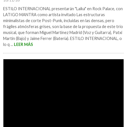
ESTILO INTERNACIONAL presentarán "Laika" en Rock Palace, con
LATIGO MANTRA como artista invitado Las estructuras
minimalistas de corte Post-Punk, incluidas en las densas, pero
frágiles atmósferas grises, son la base de la propuesta de este trío
musical, que forman Miguel Martinez Madrid (Voz y Guitarra), Patxi
Martín (Bajo) y Jaime Ferrer (Batería). ESTILO INTERNACIONAL, o
lo q ...
LEER MÁS