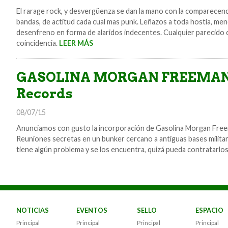
El rarage rock, y desvergüenza se dan la mano con la comparecenc
bandas, de actitud cada cual mas punk. Leñazos a toda hostia, me
desenfreno en forma de alaridos indecentes. Cualquier parecido co
coincidencia.
LEER MÁS
GASOLINA MORGAN FREEMAN 
Records
08/07/15
Anunciamos con gusto la incorporación de Gasolina Morgan Freema
Reuniones secretas en un bunker cercano a antiguas bases militar
tiene algún problema y se los encuentra, quizá pueda contratarlos.
NOTICIAS
EVENTOS
SELLO
ESPACIO
Principal
Principal
Principal
Principal