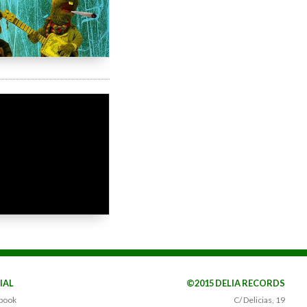
IAL
©2015 DELIA RECORDS
book
C/ Delicias, 19