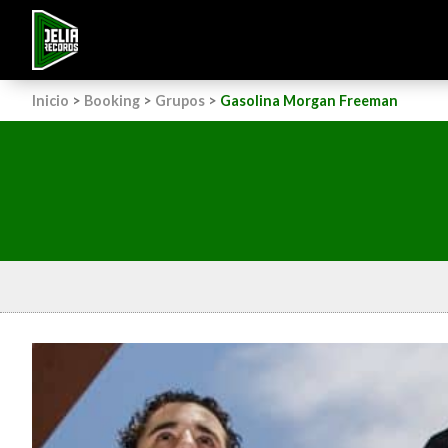
Inicio
>
Booking
>
Grupos
>
Gasolina Morgan Freeman