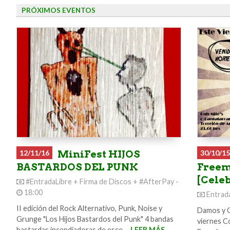
PRÓXIMOS EVENTOS
12/11/16
MiniFest HIJOS
30/10/15
BASTARDOS DEL PUNK
Freem
[Cele
#EntradaLibre + Firma de Discos + #AfterPay -
18:00
Entrad
II edición del Rock Alternativo, Punk, Noise y
Damos y Ca
Grunge "Los Hijos Bastardos del Punk" 4 bandas
viernes C
bastardas incendiadoras de esce ...
LEER MÁS