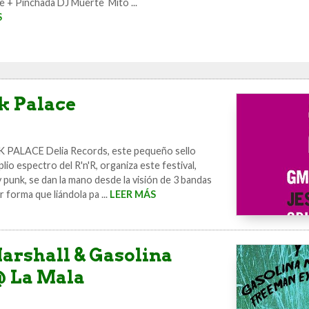
e + Pinchada DJ Muerte Mito ...
S
k Palace
ALACE Delia Records, este pequeño sello
io espectro del R'n'R, organiza este festival,
punk, se dan la mano desde la visión de 3 bandas
forma que liándola pa ...
LEER MÁS
Marshall & Gasolina
 La Mala