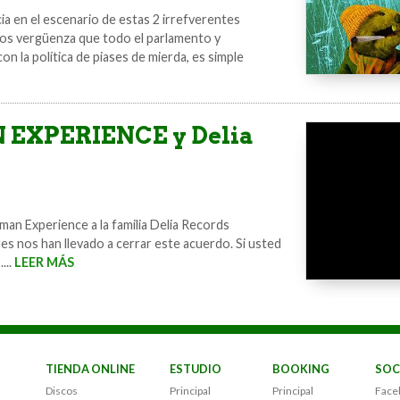
ia en el escenario de estas 2 irrefverentes
nos vergüenza que todo el parlamento y
n la política de piases de mierda, es simple
EXPERIENCE y Delia
n Experience a la familia Delia Records
es nos han llevado a cerrar este acuerdo. Si usted
...
LEER MÁS
TIENDA ONLINE
ESTUDIO
BOOKING
SOC
Discos
Principal
Principal
Face