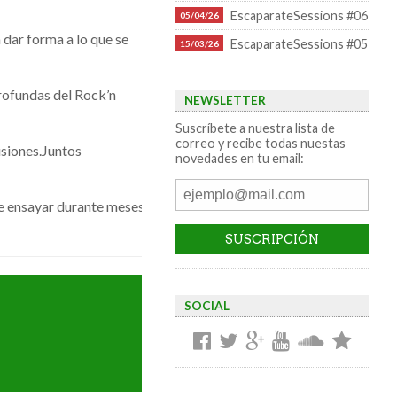
EscaparateSessions #06
05/04/26
dar forma a lo que se
EscaparateSessions #05
15/03/26
rofundas del Rock’n
NEWSLETTER
Suscríbete a nuestra lista de
correo y recibe todas nuestas
usiones.Juntos
novedades en tu email:
 ensayar durante meses como trío y perfilar el sonido incisivo que
SOCIAL