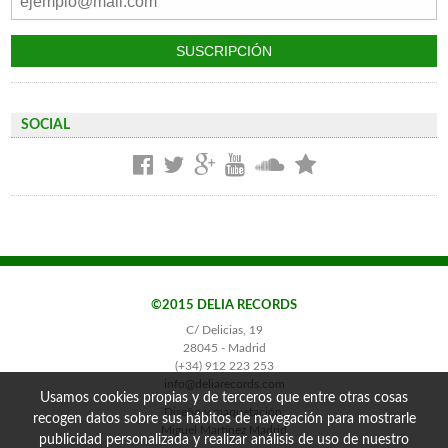
SOCIAL
©2015 DELIA RECORDS
C/ Delicias, 19
28045 - Madrid
(+34) 912 223 253
info@deliarecords.com
Usamos cookies propias y de terceros que entre otras cosas
Diseño y maquetación:
recogen datos sobre sus hábitos de navegación para mostrarle
Miguel Martínez Madrid
publicidad personalizada y realizar análisis de uso de nuestro