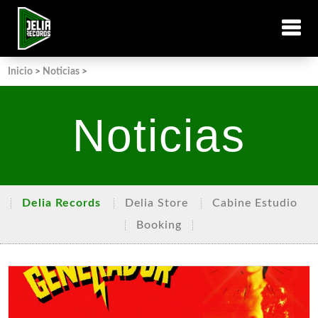
Inicio
>
Noticias
>
Noticias
Delia Records
Delia Store
Cabine Estudio
Booking