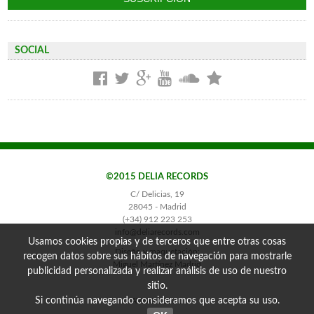
SOCIAL
©2015 DELIA RECORDS
C/ Delicias, 19
28045 - Madrid
(+34) 912 223 253
info@deliarecords.com
Usamos cookies propias y de terceros que entre otras cosas
Diseño y maquetación:
recogen datos sobre sus hábitos de navegación para mostrarle
Miguel Martínez Madrid
publicidad personalizada y realizar análisis de uso de nuestro
sitio.
Si continúa navegando consideramos que acepta su uso.
AVISO LEGAL