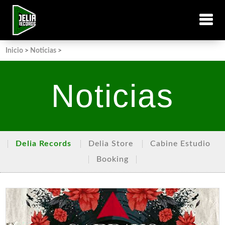
Inicio
>
Noticias
>
Noticias
Delia Records
Delia Store
Cabine Estudio
Booking