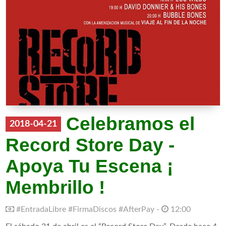
Celebramos el
2018-04-21
Record Store Day -
Apoya Tu Escena ¡
Membrillo !
#EntradaLibre #FirmaDiscos #AfterPay -
12:00