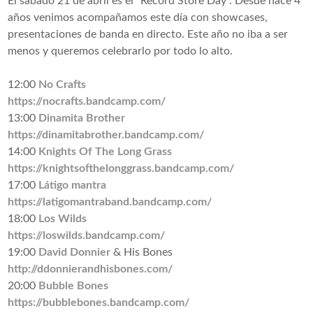
El sábado 21 de abril es el “Record Store Day”. Desde hace 4
años venimos acompañamos este día con showcases,
presentaciones de banda en directo. Este año no iba a ser
menos y queremos celebrarlo por todo lo alto.
12:00
No Crafts
https://nocrafts.bandcamp.com/
13:00
Dinamita Brother
https://dinamitabrother.bandcamp.com/
14:00
Knights Of The Long Grass
https://knightsofthelonggrass.bandcamp.com/
17:00
Látigo mantra
https://latigomantraband.bandcamp.com/
18:00
Los Wilds
https://loswilds.bandcamp.com/
19:00
David Donnier
& His Bones
http://ddonnierandhisbones.com/
20:00
Bubble Bones
https://bubblebones.bandcamp.com/