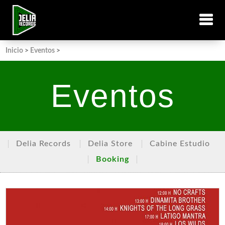
Inicio
>
Eventos
>
Eventos
Delia Records
Delia Store
Cabine Estudio
Booking