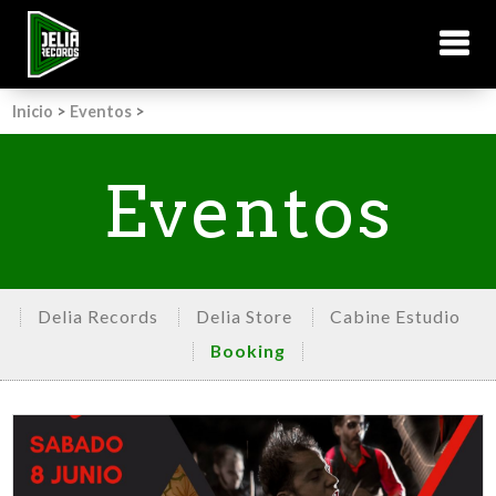
Inicio
>
Eventos
>
Eventos
Delia Records
Delia Store
Cabine Estudio
Booking