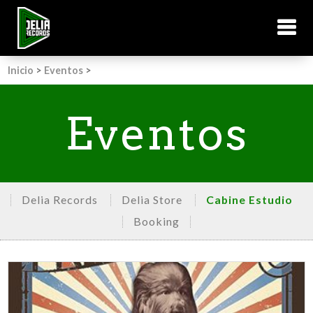
Inicio
>
Eventos
>
Eventos
Delia Records
Delia Store
Cabine Estudio
Booking