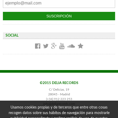
SOCIAL
©2015 DELIA RECORDS
C/ Delicias, 19
28045 - Madrid
(+34) 912 223 253
info@deliarecords.com
Usamos cookies propias y de terceros que entre otras cosas
Diseño y maquetación:
recogen datos sobre sus hábitos de navegación para mostrarle
Miguel Martínez Madrid