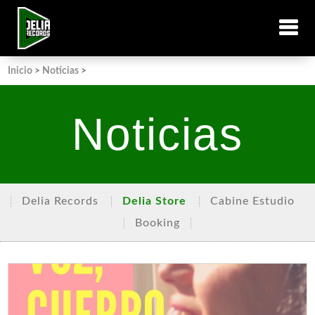
Inicio
>
Noticias
>
Noticias
Delia Records
Delia Store
Cabine Estudio
Booking