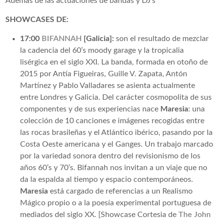
Además de las actuaciones de bandas y DJ's
SHOWCASES DE:
17:00
BIFANNAH
[Galicia]:
son el resultado de mezclar
la cadencia del 60’s moody garage y la tropicalia
lisérgica en el siglo XXI. La banda, formada en otoño de
2015 por Antía Figueiras, Guille V. Zapata, Antón
Martínez y Pablo Valladares se asienta actualmente
entre Londres y Galicia. Del carácter cosmopolita de sus
componentes y de sus experiencias nace
Maresia
: una
colección de 10 canciones e imágenes recogidas entre
las rocas brasileñas y el Atlántico ibérico, pasando por la
Costa Oeste americana y el Ganges. Un trabajo marcado
por la variedad sonora dentro del revisionismo de los
años 60’s y 70’s. Bifannah nos invitan a un viaje que no
da la espalda al tiempo y espacio contemporáneos.
Maresia
está cargado de referencias a un Realismo
Mágico propio o a la poesía experimental portuguesa de
mediados del siglo XX. [Showcase Cortesia de
The John