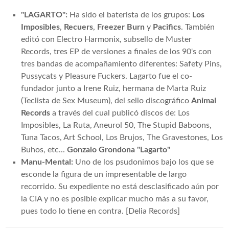
"LAGARTO":
Ha sido el baterista de los grupos:
Los
Imposibles
,
Recuers
,
Freezer Burn
y
Pacifics
. También
editó con Electro Harmonix, subsello de Muster
Records, tres EP de versiones a finales de los 90's con
tres bandas de acompañamiento diferentes: Safety Pins,
Pussycats y Pleasure Fuckers. Lagarto fue el co-
fundador junto a Irene Ruiz, hermana de Marta Ruiz
(Teclista de Sex Museum), del sello discográfico
Animal
Records
a través del cual publicó discos de: Los
Imposibles, La Ruta, Aneurol 50, The Stupid Baboons,
Tuna Tacos, Art School, Los Brujos, The Gravestones, Los
Buhos, etc...
Gonzalo Grondona "Lagarto"
Manu-Mental:
Uno de los psudonimos bajo los que se
esconde la figura de un impresentable de largo
recorrido. Su expediente no está desclasificado aún por
la CIA y no es posible explicar mucho más a su favor,
pues todo lo tiene en contra. [Delia Records]