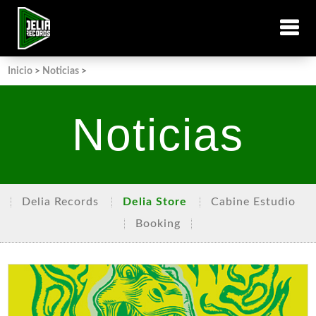
Inicio
>
Noticias
>
Noticias
Delia Records
Delia Store
Cabine Estudio
Booking