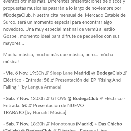
eventos otr mes mas. Diferentes presentaciones de discos y
propuestas musicales pasarán a lo largo de noviembre por
#BodegaClub. Nuestra cita mensual del Mercado Estable del
Surco, será un momento especial para encontrar algo
novedoso. Una muy especial matinal de vermú al estilo
Gospel, momento ideal para difrute de pequeños con sus
mayores...
Mucha música, mucho más que música, pero... múcha
música!
- Vie. 6 Nov.
19:30h ///
Sleep Lane
Madrid) @ BodegaClub
///
Eléctrico - Entrada:
5
€
/// Presentación del EP "Rising And
Falling " [by
Lengua Armada
]
- Sab. 7 Nov.
13:00h ///
GTO95
@ BodegaClub
/// Eléctrico -
Entrada:
5
€
/// Presentación de NUEVO
TRABAJO [by
Hurrah! Música
]
- Sab. 7 Nov.
18:30h ///
Monotonus
(Madrid) + Das Chicho