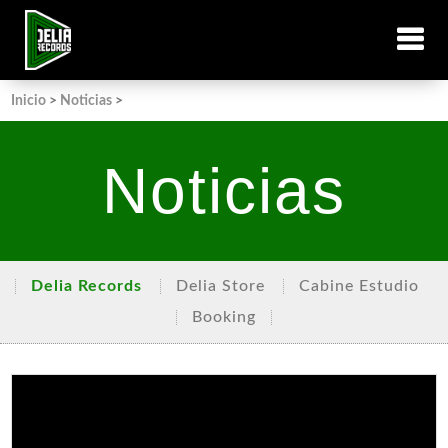
Inicio
>
Noticias
>
Noticias
Delia Records
Delia Store
Cabine Estudio
Booking