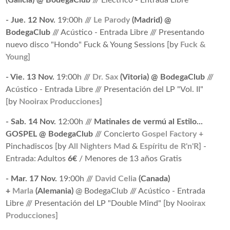
(Galicia) @ BodegaClub
/// Eléctrico - Entrada Libre
- Jue. 12 Nov.
19:00h ///
Le Parody
(Madrid) @
BodegaClub
/// Acústico - Entrada Libre /// Presentando
nuevo disco "Hondo" Fuck & Young Sessions [by
Fuck &
Young
]
- Vie. 13 Nov.
19:00h ///
Dr. Sax
(Vitoria) @ BodegaClub
///
Acústico - Entrada Libre /// Presentación del LP "Vol. II"
[by
Nooirax Producciones
]
- Sab. 14 Nov.
12:00h ///
Matinales de vermú al Estilo...
GOSPEL @ BodegaClub
/// Concierto
Gospel Factory
+
Pinchadiscos [by
All Nighters Mad
&
Espíritu de R'n'R
] -
Entrada: Adultos
6
€
/ Menores de 13 años Gratis
- Mar. 17 Nov.
19:00h ///
David Celia
(Canada)
+
Marla
(Alemania)
@ BodegaClub /// Acústico - Entrada
Libre /// Presentación del LP "Double Mind" [by
Nooirax
Producciones
]