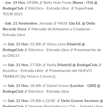
- Jue. 19 Nov.
19:00h ///
Belly Hole Freak
(Roma - ITA) @
BodegaClub
/// Eléctrico - Entrada Libre /// Superfreak
TOUR 2015
- Sab. 21 Noviembre.
Jornada ///
MEdS
10a Ed. @ Delia
Records Store
/// Mercado de Artesanos y Creadores -
Entrada Libre
++
Sab. 21 Nov.
12:30h ///
Ulises Lima
(Madrid) @
BodegaClub
/// Eléctrico - Entrada Libre /// Presentación de
su DISCO
++
Sab. 21 Nov.
17:30h ///
Nadia
(Madrid) @ BodegaClub
///
Acústico - Entrada Libre /// Presentación del NUEVO
TRABAJO [by
Música Cósmica]
++
Sab. 21 Nov.
18:30h ///
Daniel Green
(London - GBR) @
BodegaClub
/// Eléctrico - Entrada Libre
++
Sab. 21 Nov.
19:30h a 22:00 ///
Delia Groove Sessions @
BodegaClub
/// Sesiones Pinchadiscos y DJs - Entrada Libre