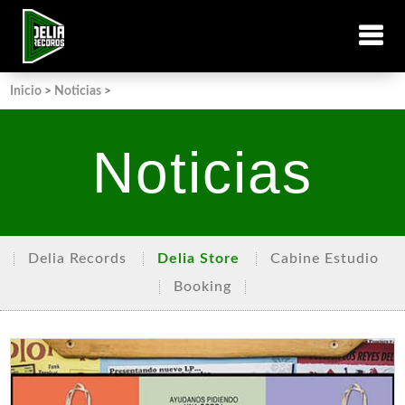
Inicio
>
Noticias
>
Noticias
Delia Records
Delia Store
Cabine Estudio
Booking