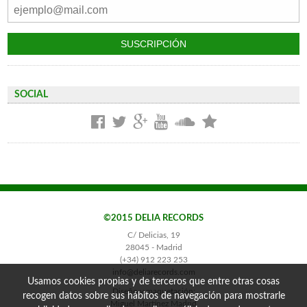
SOCIAL
©2015 DELIA RECORDS
C/ Delicias, 19
28045 - Madrid
(+34) 912 223 253
info@deliarecords.com
Usamos cookies propias y de terceros que entre otras cosas
Diseño y maquetación:
recogen datos sobre sus hábitos de navegación para mostrarle
Miguel Martínez Madrid