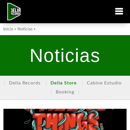
Inicio
>
Noticias
>
Noticias
Delia Records
Delia Store
Cabine Estudio
Booking