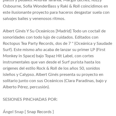
platos y pedales. Andrea Tararea, Margui Leches, Rozzy
Osbourne, Sofía WonderBass y Raki & Roll coincidimos en
este ilusionante proyecto para haceros desgastar suela con
salvajes bailes y venenosos ritmos.
Albert Ginés Y Su Oceánicos [Madrid] Todo un coctail de
sonoridades con todo lujo de cuidados. Editados con
Roctopus Tea Party Records, dos de 7 '' (Oceánica y Saudade
Surf). Este mismo año acaba de lanzar su primer LP (First
Monkey in Space) bajo Topaz Hit Label, con cortes
instrumentales que van desde el Surf purista hasta los
orígenes del estilo Rock & Roll de los años 50, sonidos
isleños y Calypso. Albert Ginés presenta su proyecto en
solitario junto con sus Oceánicos (Clara Paradinas, bajo y
Alberto Pérez, percusión).
SESIONES PINCHADAS POR:
Ángel Snap
[ Snap Records ]