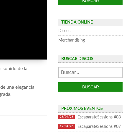
TIENDA ONLINE
Discos
Merchandising
BUSCAR DISCOS
n sonido de la
 de una elegancia
agrada.
PRÓXIMOS EVENTOS
EscaparateSessions #08
26/04/26
EscaparateSessions #07
12/04/26