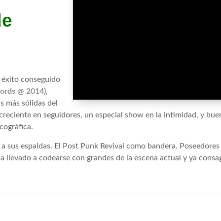
de
l éxito conseguido
cords @ 2014)
,
s más sólidas del
creciente en seguidores, un especial show en la intimidad, y bue
cográfica.
 a sus espaldas. El Post Punk Revival como bandera. Poseedores
 ha llevado a codearse con grandes de la escena actual y ya cons