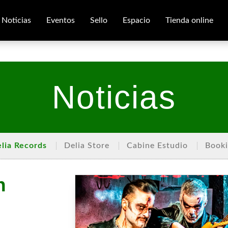
Noticias
Eventos
Sello
Espacio
Tienda online
Noticias
lia Records
Delia Store
Cabine Estudio
Book
n