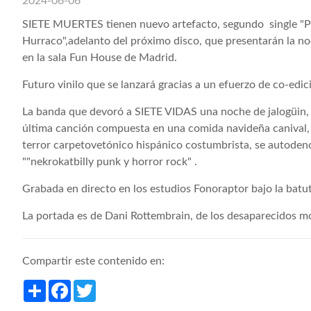
2024-06-06
SIETE MUERTES tienen nuevo artefacto, segundo single "
Hurraco",adelanto del próximo disco, que presentarán la n
en la sala Fun House de Madrid.
Futuro vinilo que se lanzará gracias a un efuerzo de co-edic
La banda que devoró a SIETE VIDAS una noche de jalogüin, 
última canción compuesta en una comida navideña canival, 
terror carpetovetónico hispánico costumbrista, se autode
""nekrokatbilly punk y horror rock" .
Grabada en directo en los estudios Fonoraptor bajo la batu
La portada es de Dani Rottembrain, de los desaparecidos 
Compartir este contenido en:
Share
Facebook
Twitter