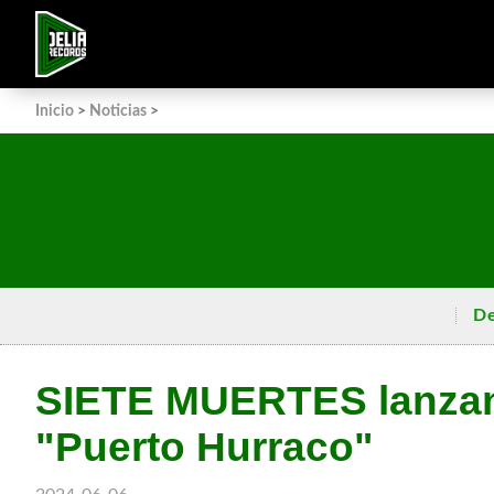
Inicio
>
Noticias
>
De
SIETE MUERTES lanza
"Puerto Hurraco"