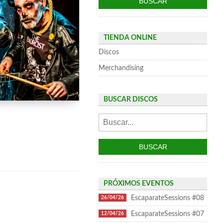
TIENDA ONLINE
Discos
Merchandising
BUSCAR DISCOS
PRÓXIMOS EVENTOS
EscaparateSessions #08
26/04/26
EscaparateSessions #07
12/04/26