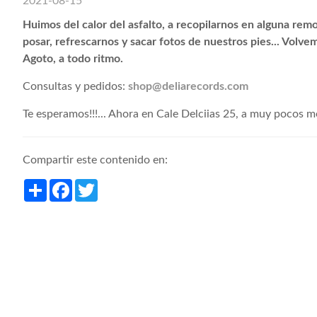
2021-08-15
Huimos del calor del asfalto, a recopilarnos en alguna rem
posar, refrescarnos y sacar fotos de nuestros pies... Volve
Agoto, a todo ritmo.
Consultas y pedidos:
shop@deliarecords.com
Te esperamos!!!... Ahora en Cale Delciias 25, a muy pocos m
Compartir este contenido en:
Share
Facebook
Twitter