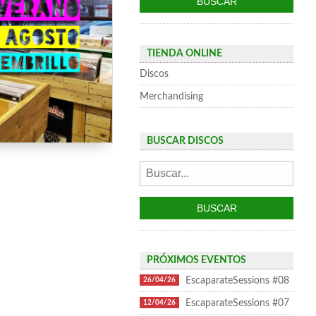
TIENDA ONLINE
Discos
Merchandising
BUSCAR DISCOS
PRÓXIMOS EVENTOS
EscaparateSessions #08
26/04/26
EscaparateSessions #07
12/04/26