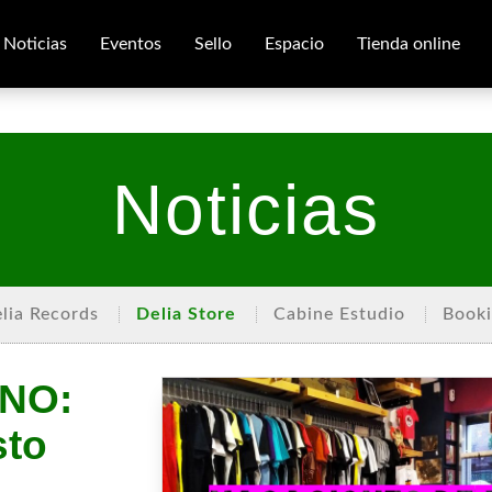
Noticias
Eventos
Sello
Espacio
Tienda online
Noticias
lia Records
Delia Store
Cabine Estudio
Book
NO:
sto