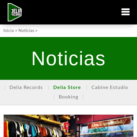
Inicio
>
Noticias
>
Noticias
Delia Records
Delia Store
Cabine Estudio
Booking