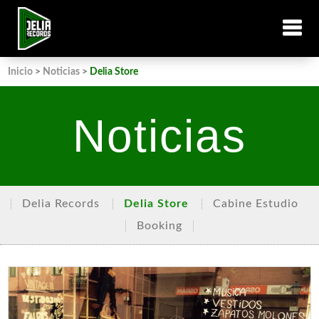
Inicio
>
Noticias
>
Delia Store
Noticias
Delia Records
Delia Store
Cabine Estudio
Booking