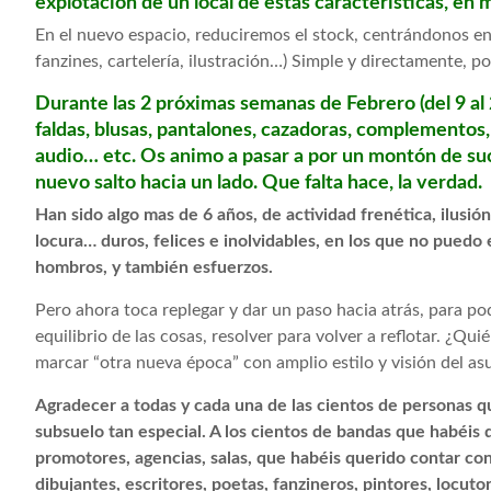
explotación de un local de estas características, en m
En el nuevo espacio, reduciremos el stock, centrándonos en; 
fanzines, cartelería, ilustración…) Simple y directamente, 
Durante las 2 próximas semanas de Febrero (del 9 al 2
faldas, blusas, pantalones, cazadoras, complementos, 
audio… etc. Os animo a pasar a por un montón de sucu
nuevo salto hacia un lado. Que falta hace, la verdad.
Han sido algo mas de 6 años, de actividad frenética, ilusió
locura… duros, felices e inolvidables, en los que no puedo
hombros, y también esfuerzos.
Pero ahora toca replegar y dar un paso hacia atrás, para pod
equilibrio de las cosas, resolver para volver a reflotar. ¿Qu
marcar “otra nueva época” con amplio estilo y visión del asu
Agradecer a todas y cada una de las cientos de personas 
subsuelo tan especial. A los cientos de bandas que habéis q
promotores, agencias, salas, que habéis querido contar con 
dibujantes, escritores, poetas, fanzineros, pintores, locut