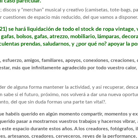
i caso particular.
discos y “merchan” musical y creativo (camisetas, tote-bags, par
por cuestiones de espacio más reducido, del que vamos a disponer
1) se hará liquidación de todo el stock de ropa vintage, 
gafas, bolsos, gafas, atrezzo, mobiliario, lámparas, decor
lentas prendas, saludarnos, y ¿por qué no? apoyar la pos
n, esfuerzo, amigos, familiares, apoyos, conexiones, creaciones, 
 estar, más que infinitamente agradecido por todo vuestro calor,
er de alguna forma mantener la actividad, y así recuperar, desca
ién sabe si el futuro, próximo, nos volverá a dar una nueva oport
nto, del que sin duda formas una parte tan vital?.
que habéis querido en algún momento compartir, momentos y ex
uerido pasar a mostrarnos vuestros trabajos y hacernos vibrar, a
este espacio durante estos años. A los creadores, fotógrafos, i
ores, artesanos, creadores, cerveceros, reyes de la performance, 