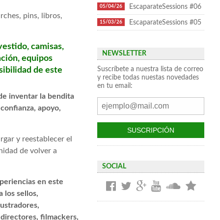
EscaparateSessions #06
05/04/26
ches, pins, libros,
EscaparateSessions #05
15/03/26
.
vestido, camisas,
NEWSLETTER
ación, equipos
ibilidad de este
Suscríbete a nuestra lista de correo
y recibe todas nuestas novedades
en tu email:
de inventar la bendita
 confianza, apoyo,
rgar y reestablecer el
unidad de volver a
SOCIAL
periencias en este
 los sellos,
lustradores,
directores, filmackers,