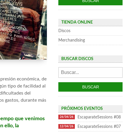
TIENDA ONLINE
Discos
Merchandising
BUSCAR DISCOS
a presión económica, de
ún tipo de facilidad al
dificultades del
tos gastos, durante más
PRÓXIMOS EVENTOS
EscaparateSessions #08
26/04/26
 Tiempo que venimos
 ello, la
EscaparateSessions #07
12/04/26