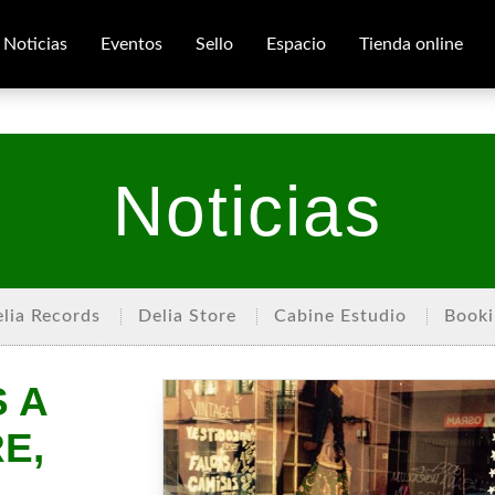
Noticias
Eventos
Sello
Espacio
Tienda online
Noticias
lia Records
Delia Store
Cabine Estudio
Booki
 A
E,