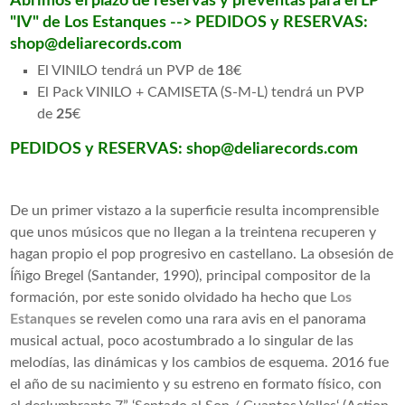
Abrimos el plazo de reservas y preventas para el LP
"IV" de
Los Estanques
-->
PEDIDOS y RESERVAS:
shop@deliarecords.com
El VINILO tendrá un PVP de
1
8€
El Pack VINILO + CAMISETA (S-M-L) tendrá un PVP
de
25
€
PEDIDOS y RESERVAS: shop@deliarecords.com
De un primer vistazo a la superficie resulta incomprensible
que unos músicos que no llegan a la treintena recuperen y
hagan propio el pop progresivo en castellano. La obsesión de
Íñigo Bregel (Santander, 1990), principal compositor de la
formación, por este sonido olvidado ha hecho que
Los
Estanques
se revelen como una rara avis en el panorama
musical actual, poco acostumbrado a lo singular de las
melodías, las dinámicas y los cambios de esquema. 2016 fue
el año de su nacimiento y su estreno en formato físico, con