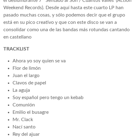
el deslumbrante 7” ‘Sentado al Son / Cuantos Valles‘ (Action
Weekend Records). Desde aquí hasta este cuarto LP han
pasado muchas cosas, y sólo podemos decir que el grupo
está en su pico creativo y que con este disco se van a
consolidar como una de las bandas más rotundas cantando
en castellano
TRACKLIST
Ahora yo soy quien se va
Flor de limón
Juan el largo
Clavos de papel
La aguja
Soy español pero tengo un kebab
Comunión
Emilio el busagre
Mr. Clack
Nací santo
Rey del ajuar