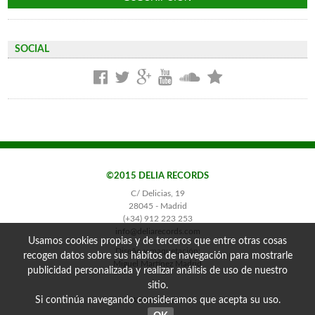
SOCIAL
©2015 DELIA RECORDS
C/ Delicias, 19
28045 - Madrid
(+34) 912 223 253
info@deliarecords.com
Usamos cookies propias y de terceros que entre otras cosas
Diseño y maquetación:
recogen datos sobre sus hábitos de navegación para mostrarle
Miguel Martínez Madrid
publicidad personalizada y realizar análisis de uso de nuestro
sitio.
Si continúa navegando consideramos que acepta su uso.
AVISO LEGAL