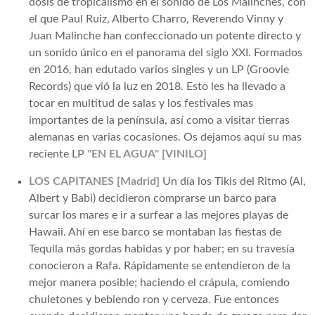
dosis de tropicalismo en el sonido de Los Malinches, con
el que Paul Ruiz, Alberto Charro, Reverendo Vinny y
Juan Malinche han confeccionado un potente directo y
un sonido único en el panorama del siglo XXI. Formados
en 2016, han edutado varios singles y un LP (Groovie
Records) que vió la luz en 2018. Esto les ha llevado a
tocar en multitud de salas y los festivales mas
importantes de la península, así como a visitar tierras
alemanas en varias cocasiones. Os dejamos aquí su mas
reciente LP
"EN EL AGUA" [VINILO]
LOS CAPITANES [Madrid]
Un día los Tikis del Ritmo (Al,
Albert y Babi) decidieron comprarse un barco para
surcar los mares e ir a surfear a las mejores playas de
Hawaii. Ahí en ese barco se montaban las fiestas de
Tequila más gordas habidas y por haber; en su travesía
conocieron a Rafa. Rápidamente se entendieron de la
mejor manera posible; haciendo el crápula, comiendo
chuletones y bebiendo ron y cerveza. Fue entonces