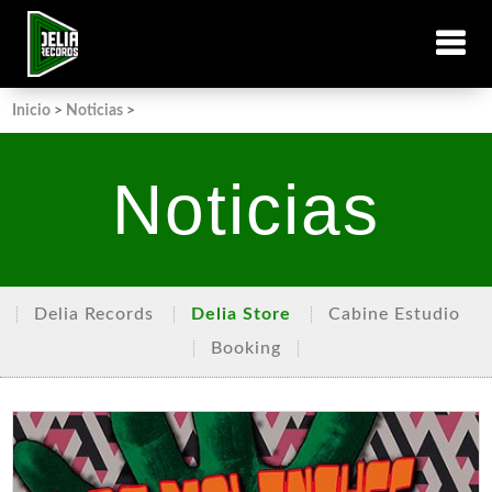
Inicio
>
Noticias
>
Noticias
Delia Records
Delia Store
Cabine Estudio
Booking