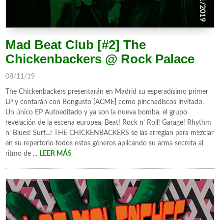
Mad Beat Club [#2] The
Chickenbackers @ Rock Palace
08/11/19
The Chickenbackers presentarán en Madrid su esperadísimo primer
LP y contarán con Bongusto [ACME] como pinchadiscos invitado.
Un único EP Autoeditado y ya son la nueva bomba, el grupo
revelación de la escena europea. Beat! Rock n’ Roll! Garage! Rhythm
n’ Blues! Surf...! THE CHICKENBACKERS se las arreglan para mezclar
en su repertorio todos estos géneros aplicando su arma secreta al
ritmo de ...
LEER MÁS