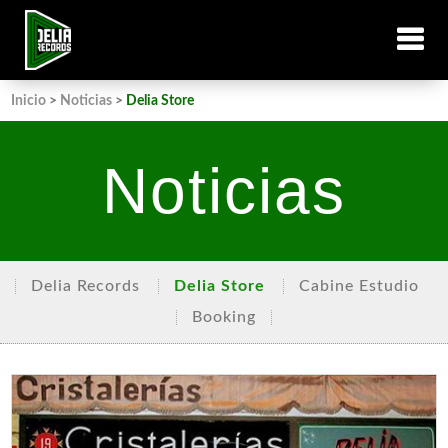
Inicio
>
Noticias
>
Delia Store
Noticias
Delia Records
Delia Store
Cabine Estudio
Booking