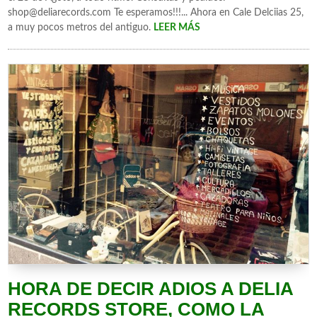
shop@deliarecords.com Te esperamos!!!... Ahora en Cale Delciias 25,
a muy pocos metros del antiguo.
LEER MÁS
HORA DE DECIR ADIOS A DELIA
RECORDS STORE, COMO LA