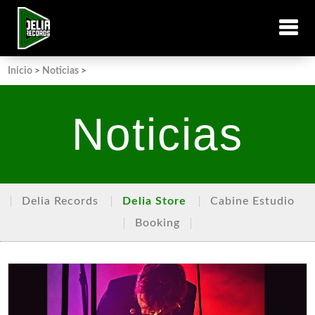
Inicio
>
Noticias
>
Noticias
Delia Records
Delia Store
Cabine Estudio
Booking