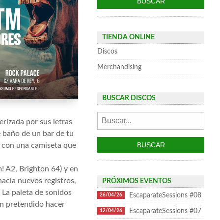
TIENDA ONLINE
Discos
Merchandising
BUSCAR DISCOS
rizada por sus letras
e baño de un bar de tu
o con una camiseta que
 A2, Brighton 64) y en
hacia nuevos registros,
PRÓXIMOS EVENTOS
 La paleta de sonidos
EscaparateSessions #08
26/04/26
yan pretendido hacer
EscaparateSessions #07
12/04/26