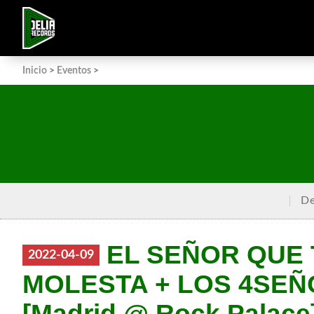
Inicio
>
Eventos
>
De
EL SEÑOR QUE 
2022-04-09
MOLESTA + LOS 4SE
[Madrid @ Rock Palace