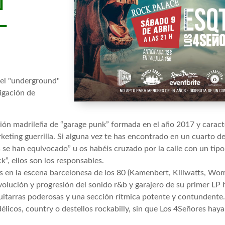
L
 el "underground"
ligación de
ión madrileña de “garage punk” formada en el año 2017 y caracte
eting guerrilla. Si alguna vez te has encontrado en un cuarto d
 se han equivocado” u os habéis cruzado por la calle con un tip
k”, ellos son los responsables.
en la escena barcelonesa de los 80 (Kamenbert, Killwatts, Wom!
volución y progresión del sonido r&b y garajero de su primer LP 
guitarras poderosas y una sección rítmica potente y contundente.
odélicos, country o destellos rockabilly, sin que Los 4Señores ha