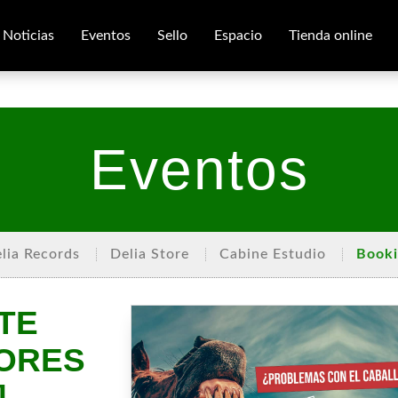
Noticias
Eventos
Sello
Espacio
Tienda online
Eventos
lia Records
Delia Store
Cabine Estudio
Book
TE
ÑORES
]