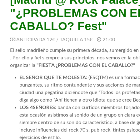
"¿PROBLEMAS CON E
CABALLO? Fest"
ANTICIPADA 12€ / TAQUILLA 15€ -
21:00
El sello madrileño cumple su primera década, sumergido en
. Por ello y fiel siempre a sus principios, nos vemos en la ob
organizar la
"FIESTA ¿PROBLEMAS CON EL CABALLO?"
EL SEÑOR QUE TE MOLESTA:
(ESQTM)
es una formac
punzantes, su ritmo contundente y sus acciones de mark
ciudad una pegatina diciéndote que “Todos los profetas
diga algo como “Ahí tienen a otro idiota que se cree Bec
LOS 4SEÑORES:
banda con curtidos miembros forjados 
esta ocasión asistimos al sonido de un grupo en clara e
siempre dentro de su sonido característico, a base de 
incluye influencias del rock 70’s, pub rock, tintes psic
ejercicios de estilo.