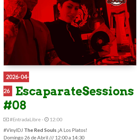
2026-04-
EscaparateSessions
26
#08
#EntradaLibre -
12:00
#VinylDJ
The Red Souls
¡A Los Platos!
Domingo 26 de Abril /// 12:00 a 14:30