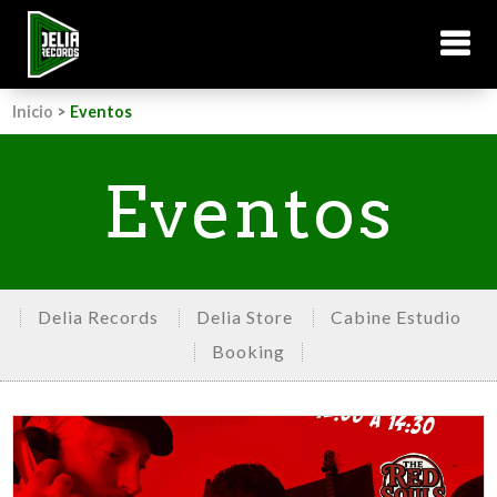
Inicio
>
Eventos
Eventos
Delia Records
Delia Store
Cabine Estudio
Booking