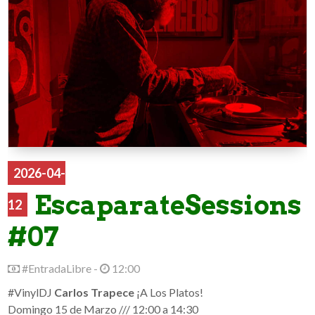
2026-04-
EscaparateSessions
12
#07
#EntradaLibre -
12:00
#VinylDJ
Carlos Trapece
¡A Los Platos!
Domingo 15 de Marzo /// 12:00 a 14:30