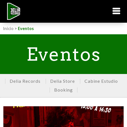
Inicio
>
Eventos
Eventos
Delia Records
Delia Store
Cabine Estudio
Booking