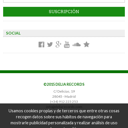
SOCIAL
©2015 DELIA RECORDS
C/ Delicias, 19
28045 - Madrid
(+34) 912 223 253
info@deliarecords.com
Usamos cookies propias y de terceros que entre otras cosas
Diseño y maquetación:
recogen datos sobre sus hábitos de navegación para
Miguel Martínez Madrid
mostrarle publicidad personalizada y realizar análisis de uso