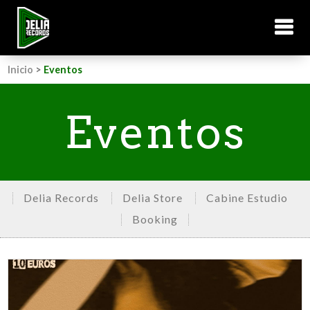
Inicio
>
Eventos
Eventos
Delia Records
Delia Store
Cabine Estudio
Booking