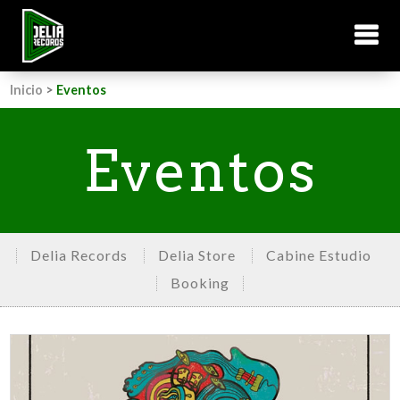
Inicio
>
Eventos
Eventos
Delia Records
Delia Store
Cabine Estudio
Booking