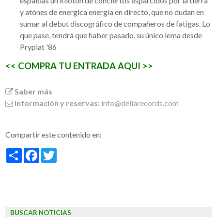
espaldas un kilotón de conciertos esparcidos por la tierra
y atónes de energica energía en directo, que no dudan en
sumar al debut discográfico de compañeros de fatigas. Lo
que pase, tendrá que haber pasado, su único lema desde
Prypiat '86
<< COMPRA TU ENTRADA AQUI >>
Saber más
Información y reservas:
info@deliarecords.com
Compartir este contenido en:
Share
Facebook
Twitter
BUSCAR NOTICIAS