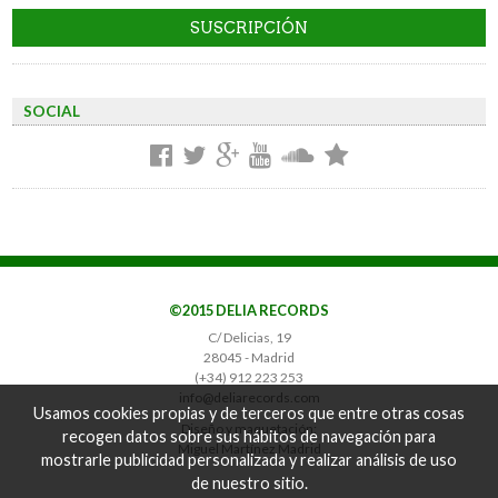
SOCIAL
©2015 DELIA RECORDS
C/ Delicias, 19
28045 - Madrid
(+34) 912 223 253
info@deliarecords.com
Usamos cookies propias y de terceros que entre otras cosas
Diseño y maquetación:
recogen datos sobre sus hábitos de navegación para
Miguel Martínez Madrid
mostrarle publicidad personalizada y realizar análisis de uso
de nuestro sitio.