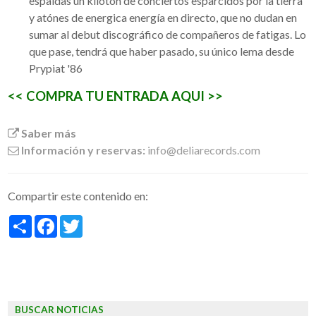
espaldas un kilotón de conciertos esparcidos por la tierra
y atónes de energica energía en directo, que no dudan en
sumar al debut discográfico de compañeros de fatigas. Lo
que pase, tendrá que haber pasado, su único lema desde
Prypiat '86
<< COMPRA TU ENTRADA AQUI >>
Saber más
Información y reservas:
info@deliarecords.com
Compartir este contenido en:
Share
Facebook
Twitter
BUSCAR NOTICIAS