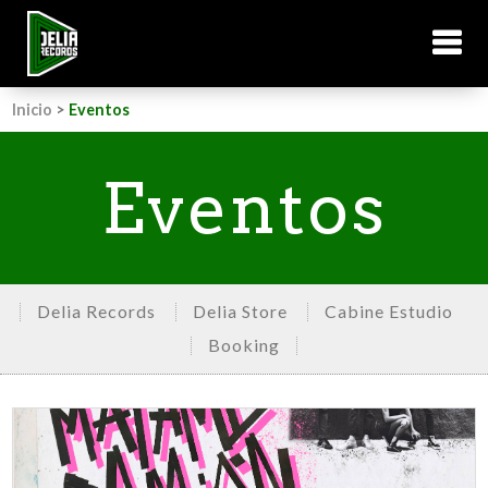
Inicio
>
Eventos
Eventos
Delia Records
Delia Store
Cabine Estudio
Booking