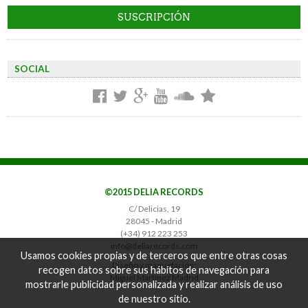
SOCIAL
©2015 DELIA RECORDS
C/ Delicias, 19
28045 - Madrid
(+34) 912 223 253
info@deliarecords.com
Usamos cookies propias y de terceros que entre otras cosas
Diseño y maquetación:
recogen datos sobre sus hábitos de navegación para
Miguel Martínez Madrid
mostrarle publicidad personalizada y realizar análisis de uso
de nuestro sitio.